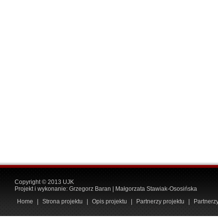
Copyright © 2013 UJK
Projekt i wykonanie:
Grzegorz Baran
|
Małgorzata Stawiak-Ososińska
Home
|
Strona projektu
|
Opis projektu
|
Partnerzy projektu
|
Partnerz